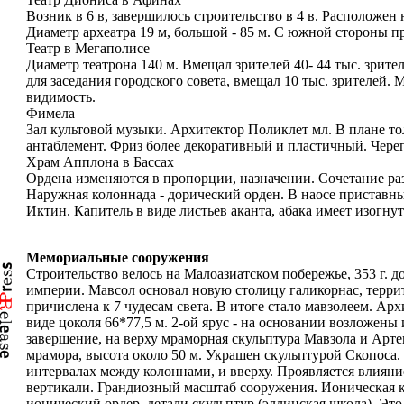
Возник в 6 в, завершилось строительство в 4 в. Расположен
Диаметр археатра 19 м, большой - 85 м. С южной стороны п
Театр в Мегаполисе
Диаметр театрона 140 м. Вмещал зрителей 40- 44 тыс. зри
для заседания городского совета, вмещал 10 тыс. зрителей.
видимость.
Фимела
Зал культовой музыки. Архитектор Поликлет мл. В плане т
антаблемент. Фриз более декоративный и пластичный. Чере
Храм Апплона в Бассах
Ордена изменяются в пропорции, назначении. Сочетание разн
Наружная колоннада - дорический орден. В наосе приставны
Иктин. Капитель в виде листьев аканта, абака имеет изогну
Мемориальные сооружения
Строительство велось на Малоазиатском побережье, 353 г. до
империи. Мавсол основал новую столицу галикорнас, терри
причислена к 7 чудесам света. В итоге стало мавзолеем. А
виде цоколя 66*77,5 м. 2-ой ярус - на основании возложены
завершение, на верху мраморная скульптура Мавзола и Арте
мрамора, высота около 50 м. Украшен скульптурой Скопоса.
интервалах между колоннами, и вверху. Проявляется влияни
вертикали. Грандиозный масштаб сооружения. Ионическая ко
ионический ордер, детали скульптур (эллинская школа). Э