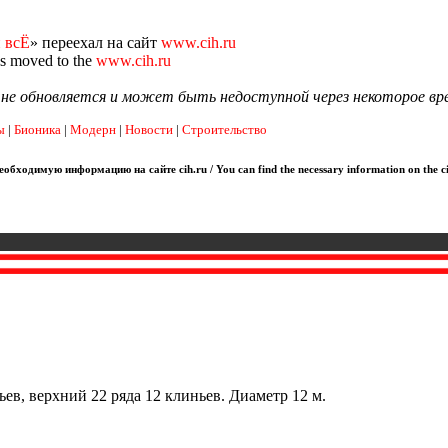
 всЁ
» переехал на сайт
www.cih.ru
as moved to the
www.cih.ru
я не обновляется и может быть недоступной через некоторое вр
ы
|
Бионика
|
Модерн
|
Новости
|
Строительство
обходимую информацию на сайте cih.ru / You can find the necessary information on the ci
ьев, верхний 22 ряда 12 клиньев. Диаметр 12 м.