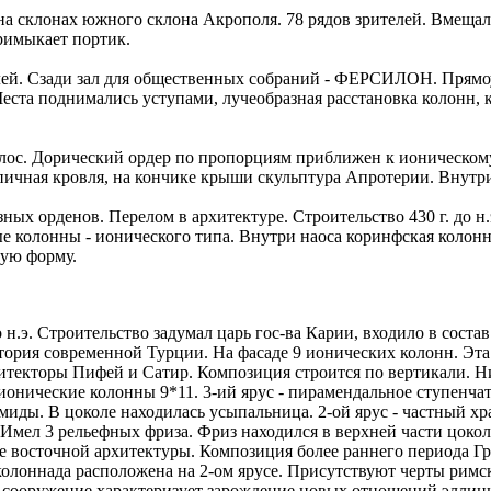
 на склонах южного склона Акрополя. 78 рядов зрителей. Вмещал 
римыкает портик.
телей. Сзади зал для общественных собраний - ФЕРСИЛОН. Прямо
 Места поднимались уступами, лучеобразная расстановка колонн,
олос. Дорический ордер по пропорциям приближен к ионическом
пичная кровля, на кончике крыши скульптура Апротерии. Внутр
ых орденов. Перелом в архитектуре. Строительство 430 г. до н.
е колонны - ионического типа. Внутри наоса коринфская колон
тую форму.
 н.э. Строительство задумал царь гос-ва Карии, входило в соста
тория современной Турции. На фасаде 9 ионических колонн. Эт
рхитекторы Пифей и Сатир. Композиция строится по вертикали. Н
 ионические колонны 9*11. 3-ий ярус - пирамендальное ступенчат
миды. В цоколе находилась усыпальница. 2-ой ярус - частный хр
 Имел 3 рельефных фриза. Фриз находился в верхней части цокол
е восточной архитектуры. Композиция более раннего периода Гр
лоннада расположена на 2-ом ярусе. Присутствуют черты римск
то сооружение характеризует зарождение новых отношений элли