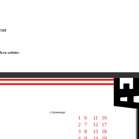
емя
h.ru website:
.
страницы:
1
6
11
16
2
7
12
17
3
8
13
18
4
9
14
19