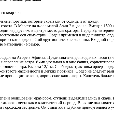
его квартала.
ьные портики, которые укрывали от солнца и от дождя.
 совета. В Мелете на п-ове малой Азии 2 в. до н.э. Вмещал 1500
 один над другим, в центре место для оратора. Перед Булевтери
носительно оси симметрии. Орден применен в виде пилястр, орд
орического ордена, 2-ой ярус ионические колонны. Входной пор
е материалы - мрамор.
площади на Агоре в Афинах. Предназначена для водяных часов (в
 направление ветра. 8 -ми угольная в плане башня, сориентиров
летящего ветра. Высота 12,1 м. Свободная трактовка ордера, орд
 контрасте массивности и легких портиков. Ордер не следует ра
ые пропорции колонн, дорические каннелюры. Капитель ближе к
Степени облицованы мрамором, ступени выдалбливались в скале. 
такового места как в классический период. Влияние оказывает 
 городской застройке. Он ставится в глубине прямоугольного у