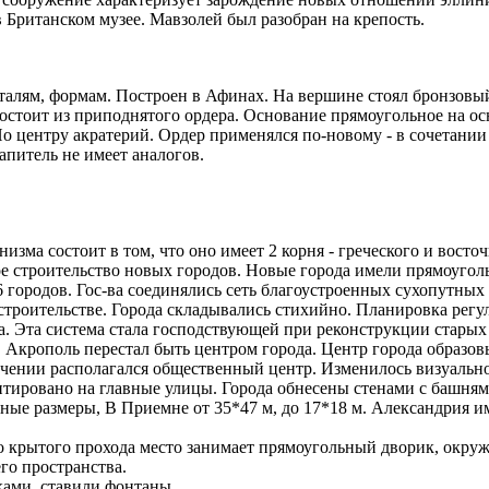
 Британском музее. Мавзолей был разобран на крепость.
еталям, формам. Построен в Афинах. На вершине стоял бронзовы
 Состоит из приподнятого ордера. Основание прямоугольное на о
 центру акратерий. Ордер применялся по-новому - в сочетании 
апитель не имеет аналогов.
зма состоит в том, что оно имеет 2 корня - греческого и восточно
вное строительство новых городов. Новые города имели прямоуго
городов. Гос-ва соединялись сеть благоустроенных сухопутных 
троительстве. Города складывались стихийно. Планировка регу
а. Эта система стала господствующей при реконструкции старых
а. Акрополь перестал быть центром города. Центр города образов
ечении располагался общественный центр. Изменилось визуаль
нтировано на главные улицы. Города обнесены стенами с башня
е размеры, В Приемне от 35*47 м, до 17*18 м. Александрия им
рытого прохода место занимает прямоугольный дворик, окруж
го пространства.
ками, ставили фонтаны.