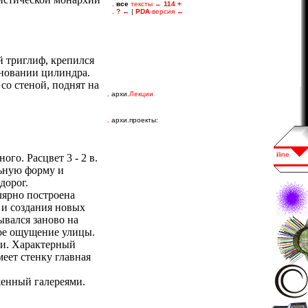
й триглиф, крепился
сновании цилиндра.
со стеной, поднят на
.
архи.
Лекции
.
архи.проекты:
го. Расцвет 3 - 2 в.
льную форму и
дорог.
лярно построена
 и создания новых
ывался заново на
ное ощущение улицы.
ми. Характерный
еет стенку главная
енный галереями.