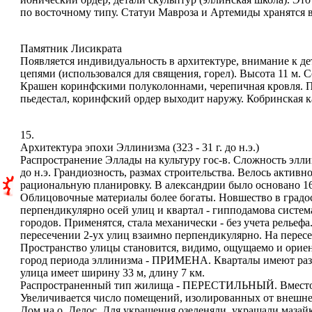
по восточному типу. Статуи Мавроза и Артемиды хранятся в
Памятник Лисикрата
Появляется индивидуальность в архитектуре, внимание к д
цепями (использовался для священия, горел). Высота 11 м.
Крашен коринфскими полуколоннами, черепичная кровля. По
пьедестал, коринфский ордер выходит наружу. Кобринская к
15.
Архитектура эпохи Эллинизма (323 - 31 г. до н.э.)
Распространение Эллады на культуру гос-в. Сложность эллини
до н.э. Грандиозность, размах строительства. Велось акти
рациональную планировку. В александрии было основано 16 
Облицовочные материалы более богаты. Новшество в градос
перпендикулярно осей улиц и квартал - гипподамова систем
городов. Применятся, стала механически - без учета рельеф
пересечении 2-ух улиц взаимно перпендикулярно. На перес
Пространство улицы становится, видимо, ощущаемо и орие
город периода эллинизма - ПРИМЕНА. Кварталы имеют разны
улица имеет ширину 33 м, длину 7 км.
Распространенный тип жилища - ПЕРЕСТИЛЬНЫЙ. Вместо к
Увеличивается число помещений, изолированных от внешне
Дом на о. Делос. Для украшения озеленяли, украшали мазай