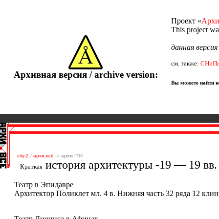
Проект «
Архи
This project w
данная верси
см. также:
СНиП
Архивная версия / archive version:
Вы можете найти не
city-2
/
архи.всё
->
архи
ГЭК
история архитектуры -19 — 19 вв.
Краткая
Театр в Эпидавре
Архитектор Поликлет мл. 4 в. Нижняя часть 32 ряда 12 клин
Театр Диониса в Афинах