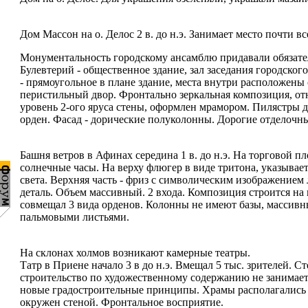
Дом Массон на о. Делос 2 в. до н.э. Занимает место почти вс
Монументальность городскому ансамблю придавали обязател
Булевтерий - общественное здание, зал заседания городского
- прямоугольное в плане здание, места внутри расположены
перистильный двор. Фронтально зеркальная композиция, от
уровень 2-ого яруса стены, оформлен мрамором. Пилястры д
орден. Фасад - дорические полуколонны. Дорогие отделочны
Башня ветров в Афинах середина 1 в. до н.э. На торговой 
солнечные часы. На верху флюгер в виде тритона, указывает
света. Верхняя часть - фриз с символическим изображением 
деталь. Объем массивный. 2 входа. Композиция строится на
совмещал 3 вида орденов. Колонны не имеют базы, массивн
пальмовыми листьями.
На склонах холмов возникают камерные театры.
Татр в Приене начало 3 в до н.э. Вмещал 5 тыс. зрителей. 
строительство по художественному содержанию не занимает 
новые градостроительные принципы. Храмы располагались в
окружен стеной. Фронтальное восприятие.