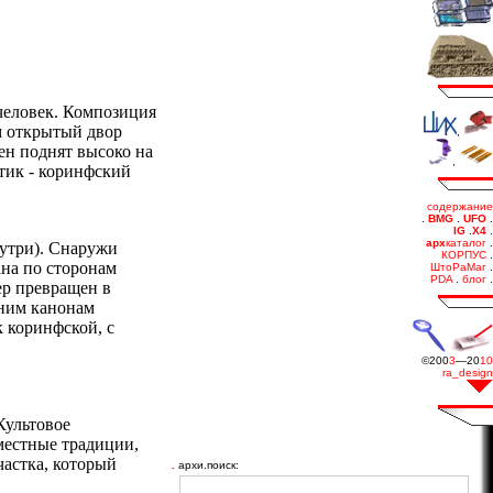
 человек. Композиция
ем открытый двор
ен поднят высоко на
тик - коринфский
нутри). Снаружи
ана по сторонам
ер превращен в
нним канонам
 коринфской, с
Культовое
местные традиции,
частка, который
.
архи.поиск: