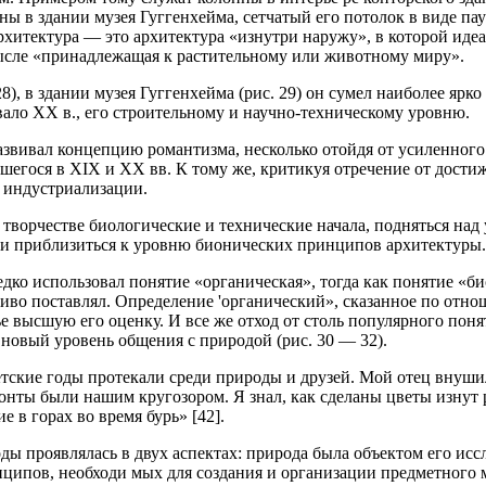
ы в здании музея Гуггенхейма, сетчатый его потолок в виде па
я архитектура — это архитектура «изнутри наружу», в которой иде
мысле «принадлежащая к растительному или животному миру».
8), в здании музея Гуггенхейма (рис. 29) он сумел наиболее ярко
ало XX в., его строительному и научно-техническому уровню.
азвивал концепцию романтизма, несколько отой­дя от усиленног
шегося в XIX и XX вв. К тому же, критикуя отречение от дости
у индустриализации.
 творчестве биологические и технические начала, подняться над
и приблизиться к уровню бионических принципов архитектуры.
едко использовал понятие «органическая», тогда как понятие «б
ротиво­ поставлял. Определение 'органический», сказанное по отн
е высшую его оценку. И все же отход от столь популярного поня
новый уровень общения с природой (рис. 30 — 32).
тские годы протекали среди природы и друзей. Мой отец внушил
зонты были нашим кругозором. Я знал, как сделаны цветы изнут­
 в горах во время бурь» [42].
ды проявлялась в двух аспектах: природа была объектом его исс
ципов, необходи­ мых для создания и организации предметного 