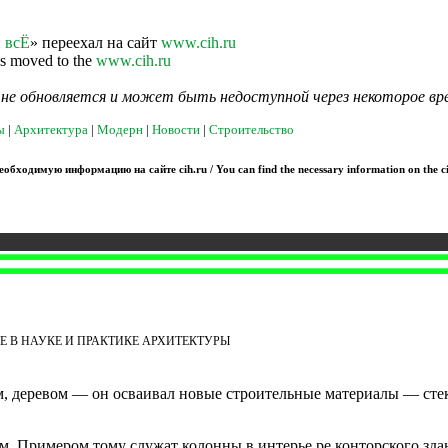
 всЁ
» переехал на сайт
www.cih.ru
as moved to the
www.cih.ru
я не обновляется и может быть недоступной через некоторое вр
ы
|
Архитектура
|
Модерн
|
Новости
|
Строительство
обходимую информацию на сайте cih.ru / You can find the necessary information on the ci
 В НАУКЕ И ПРАКТИКЕ АРХИТЕКТУРЫ
 деревом — он осваивал новые строительные материалы — стек
м. Примером тому служат колонны в интерье­ ре конторского зд