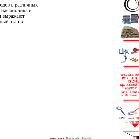
годов в различных
 ная бионика и
ны выражают
ный этап в
.
архи.поиск: [
keywords
], [
global
]