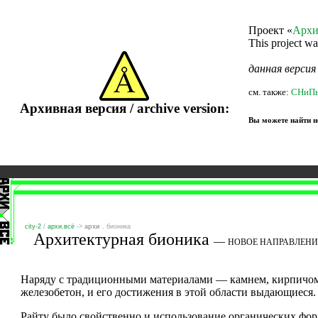
Проект «
Архи
This project w
данная верси
см. также:
СНиП
Архивная версия / archive version:
Вы можете найти не
city-2
/
архи.всё
->
архи
. бионика
Архитектурная бионика
—
НОВОЕ НАПРАВЛЕНИЕ
Наряду с традиционными материалами — камнем, кирпичом,
железобетон, и его достижения в этой области выдающиеся.
Райту было свойственно и использование органичес­ких фор