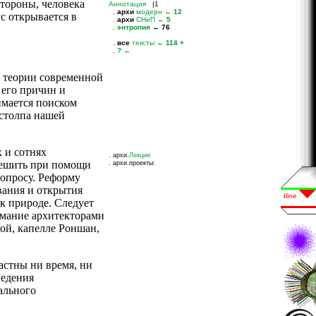
стороны, человека
ус открывается в
ц теории современной
 его причин и
имается поиском
 столпа нашей
 и сотнях
.
архи.
Лекции
 решить при помощи
.
архи.проекты:
вопросу. Реформу
вания и открытия
 природе. Сле­дует
имание архитекторами
вой, капелле Роншан,
астны ни время, ни
ведения
ального