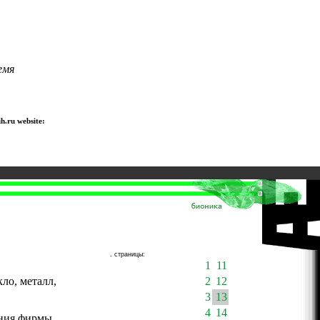
емя
h.ru website:
.
страницы:
1
11
ло, металл,
2
12
3
13
4
14
ания фирмы