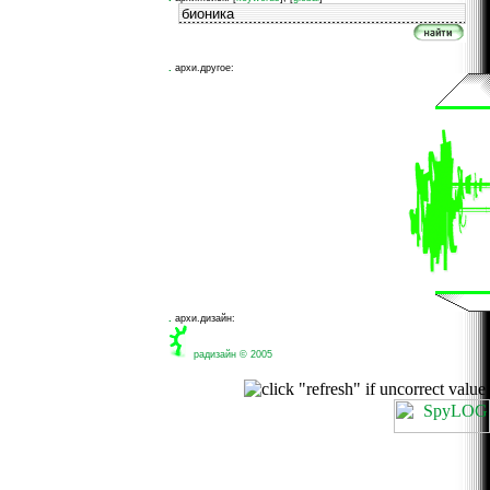
.
архи.другое:
.
архи.дизайн:
рaдизайн © 2005