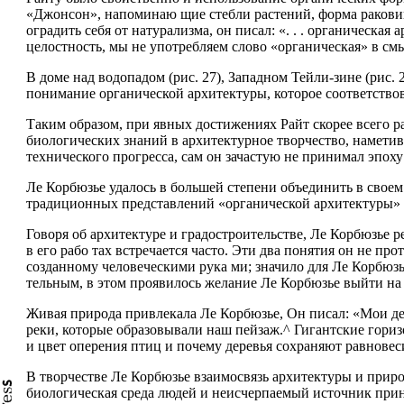
«Джонсон», напоминаю­ щие стебли растений, форма раковин
оградить себя от натурализма, он писал: «. . . органическа
целостность, мы не употребляем слово «органическая» в с
В доме над водопадом (рис. 27), Западном Тейли-зине (рис. 2
понимание органической архитектуры, которое соответствов
Таким образом, при явных достижениях Райт скорее всего р
биологических знаний в архитектурное творчество, наметив
технического прогресса, сам он зачастую не при­нимал эпох
Ле Корбюзье удалось в большей степени объединить в своем
традиционных представлений «органической архитектуры» 
Говоря об архитектуре и градостроительстве, Ле Корбюзье р
в его рабо­ тах встречается часто. Эти два понятия он не п
созданному человеческими рука­ ми; значило для Ле Корбюзь
тельным, в этом проявилось желание Ле Корбюзье выйти на 
Живая природа привлекала Ле Корбюзье, Он писал: «Мои де
реки, которые обра­зовывали наш пейзаж.^ Гигантские гори
и цвет оперения птиц и почему деревья сохраняют равновесие
В творчестве Ле Корбюзье взаимосвязь архитектуры и приро
биологическая среда людей и неисчерпаемый источник прин