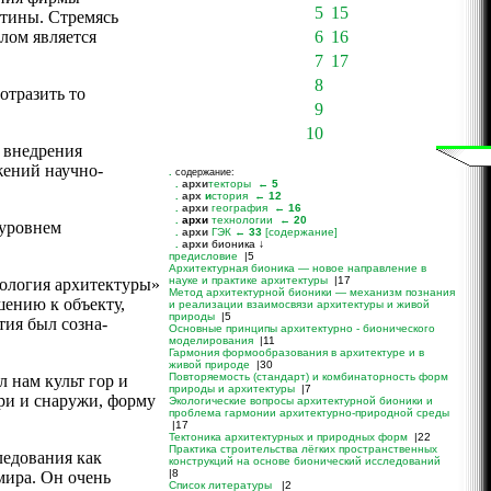
5
15
утины. Стремясь
алом является
6
16
7
17
8
 отразить то
9
10
о внедрения
жений научно-
.
содержание:
 уровнем
иология архитектуры»
ошению к объекту,
тия был созна­
 нам культ гор и
 ри и снаружи, форму
ледования как
мира. Он очень