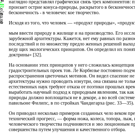
наглядно представлял графически связь трех компонентов: п
пронзает острие конуса-природы, раскрытого в бесконечность
бесконечность - в человечес­ кое творчество.
Исходя из того, что человек — «продукт природы», «продук
мым ввести природу в жилище и на производство. Его иссл
зарубежной архитектуры. Кажется, нет ему равных по разно
последствий и по множеству предло­ женных решений выхода
веду­ щих экологических принципов. Он определил их поня
доктрины» [32].
На основании этих принципов у него сложилась кон­цепция 
градостроительных проек­ тов. Ле Корбюзье постоянно под
распространения цветочных мотивов. Он видел спасение не в
архитектуры нужно проводить изнутри, она связана не тольк
естественных наук требуют отказа от поэтики прошлых врем
выработать научный подход к природным явлени­ям, так как
природы должно воплощаться не в декоре, а во всей систем
павильоне Филипс, в по­ стройках Чандигарха (рис. 33—35).
Он приводил несколько примеров созданных чело­ веком пре
технический про­гресс, — форма ножа, колеса, топора, лыж, 
человеческого творчества подчиняются и эво­ люционным 
совершенства путем улучшения и качественного отбора.