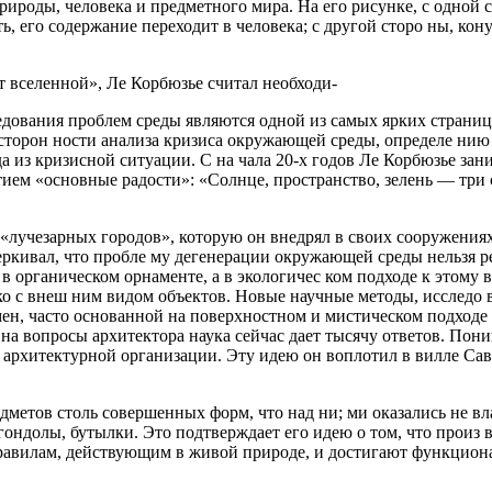
рироды, человека и предметного мира. На его рисунке, с одной 
, его содержание переходит в человека; с другой сторо­ ны, кон
т вселенной», Ле Корбюзье считал необходи-
едования проблем среды являются одной из самых ярких страни
сторон­ ности анализа кризиса окружающей среды, определе­ нию
 из кризисной ситуации. С на­ чала 20-х годов Ле Корбюзье зан
тием «основные радости»: «Солнце, пространство, зелень — три
«лучезарных городов», которую он внедрял в своих сооружениях
черкивал, что пробле­ му дегенерации окружающей среды нельзя
 органическом орнаменте, а в экологичес­ ком подходе к этому 
о с внеш­ ним видом объектов. Новые научные методы, исследо­ 
ен, часто основанной на поверхностном и мистическом подходе к
 на вопросы архитектора наука сейчас дает тысячу ответов. Пон
е архитектурной организации. Эту идею он воплотил в вилле Са
дметов столь совершенных форм, что над ни; ми оказались не вл
гондолы, бутылки. Это подтверждает его идею о том, что произ­ 
правилам, действующим в живой природе, и достигают функцион