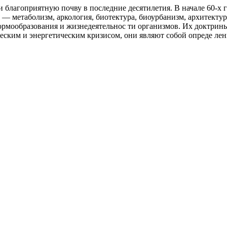
 благоприятную почву в последние десятилетия. В начале 60-х 
— метаболизм, аркология, биотектура, биоурбанизм, архитектур­
формообразования и жизнедеятельнос­ ти организмов. Их доктри
ским и энергетическим кризисом, они являют собой опреде­ лен