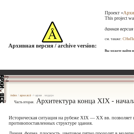
Проект «
Архи
This project w
данная верси
см. также:
СНиП
Архивная версия / archive version:
Вы можете найти не
index
/
архи.всё
->
архи
. модерн
Архитектура конца XIX - начал
Часть вторая.
Историческая ситуация на рубеже XIX — XX вв. позволяет 
противопоставленных структуре здания.
Линия, форма, плоскость, цветовое пятно проходят в модерн