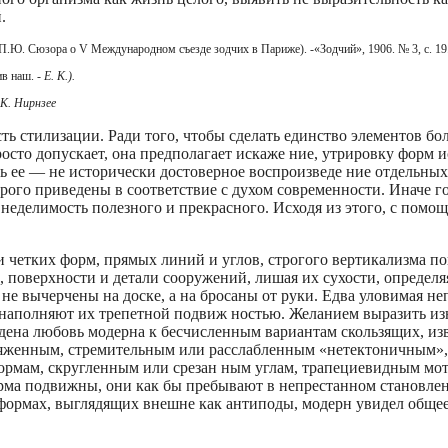
.
.Ю. Сюзора о V Международном съезде зодчих в Париже). -«Зодчий», 1906. № 3, с. 19
ив наш. -
Е. К.).
 К. Нирнзее
ь стилизации. Ради того, чтобы сде­лать единство элементов б
осто допускает, она предполагает искаже­ ние, утрировку форм и
ель ее — не исторически достоверное воспроизведе­ ние отдельн
орого приведены в соответствие с духом современности. Иначе г
 неделимость полезного и прекрасного. Исходя из этого, с по­м
 четких форм, прямых линий и углов, строгого вертикализма по
, поверхности и детали сооружений, лишая их сухости, определ
не вычерчены на доске, а на­ бросаны от руки. Едва уловимая н
м наполняют их трепетной подвиж­ ностью. Желанием выразить и
ена любовь модерна к бес­численным вариантам скользящих, из
яженным, стремительным или расслабленным «нетектоничным»,
рмам, скругленным или срезан­ ным углам, трапециевидным мот
рма подвижны, они как бы пребывают в непрестанном становле
 формах, выглядящих внешне как антиподы, модерн увидел обще