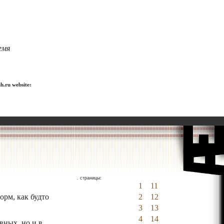
емя
h.ru website:
.
страницы:
1
11
рм, как будто
2
12
3
13
4
14
вных, но и в