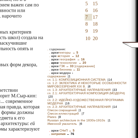
5
15
Прием важен сам по
тивности или
6
16
, нарочито
7
17
8
18
9
19
нных критериев
сть школ) создала на
10
20
 наскучившие
льность опять и
.
содержание:
овых форм декора,
тветствии
торит М.Сыр-кин:
... современное
ая правда, которая
 а формы должны
дмета к его
й архитектуры:
ей
ормы характеризуют