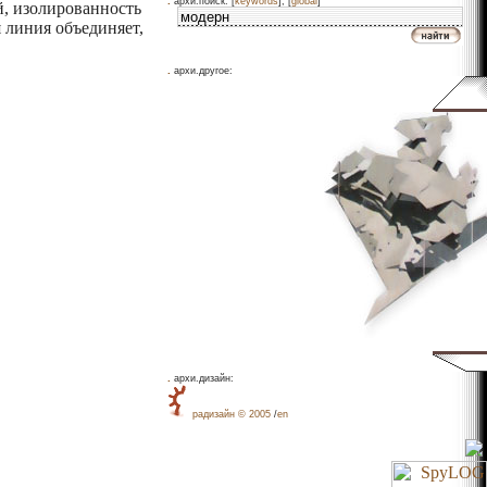
.
архи.поиск: [
keywords
], [
global
]
й, изолированность
 линия объединяет,
.
архи.другое:
.
архи.дизайн:
рaдизайн © 2005
/
en