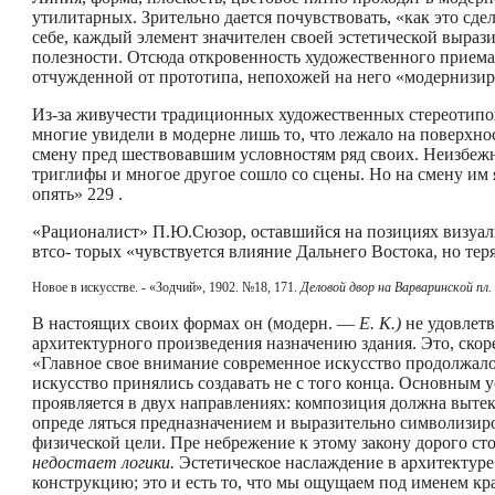
утилитарных. Зрительно дается почувствовать, «как это сд
себе, каждый элемент значителен своей эстетической выраз
полезности. Отсюда откровенность художественного приема
отчужденной от прототипа, непохожей на него «модернизи
Из-за живучести традиционных художественных стереотипов
многие увидели в модерне лишь то, что лежало на поверхнос
смену пред­ шествовавшим условностям ряд своих. Неизбеж
триглифы и многое другое сошло со сцены. Но на смену им 
опять» 229 .
«Рационалист» П.Ю.Сюзор, оставшийся на позициях визуаль
втсо- торых «чувствуется влияние Дальнего Востока, но тер
Новое в искусстве. - «Зодчий», 1902. №18, 171.
Деловой двор на Варваринской пл.
В настоящих своих формах он (модерн. —
Е. К.)
не удовлетв
архитектурного произведения назначению здания. Это, ско
«Главное свое внимание современное искусство продолжало 
искусство принялись создавать не с того конца. Основным у
проявляется в двух направлениях: композиция должна выте
опреде­ ляться предназначением и выразительно символизиро
физической цели. Пре­ небрежение к этому закону дорого ст
недостает логики.
Эстетическое наслаждение в архитектуре 
конструкцию; это и есть то, что мы ощущаем под именем кра