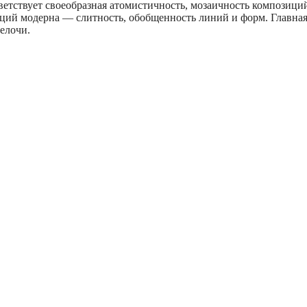
етствует своеобразная атомистичность, мозаичность композици
иций модерна — слитность, обобщенность линий и форм. Главная
мелочи.