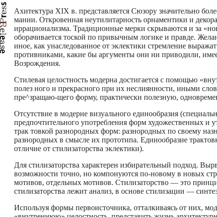
Ахитектура XIX в. представляется Сюзору значительно бол
мании. Откровенная неутилитарность орнаментики и декора
иррационализма. Традиционные мерки скрываются и за «но
оборачивается тоской по привычным логике и правде. Желан
иное, как унаследованное от эклектики стремление выражат
противниками, какие бы аргументы они ни приводили, име
Возрождения.
Стилевая целостность модерна достигается с помощью «вну
полез­ ного и прекрасного при их неслиянности, иными сло
пре^зращаю-щего форму, практически полезную, одновремен
Отсутствие в модерне визуального единообразия (специальн
предпочтительного употребления форм художественных и у
трак­ товкой разнородных форм: разнородных по своему наз
разнородных в смысле их прототипа. Единообразие трактов
отличие от стилизаторства эклектики).
Для стилизаторства характерен избирательный подход. Выр
возможности точно, но компонуются по-новому в новых стру
мотивов, отдельных мотивов. Стилизаторство — это принци
стилизаторства лежит анализ, в основе стилизации — синтез
Используя формы первоисточника, отталкиваясь от них, мод
«внутреннюю» целостность, представить жизнь архитектурно