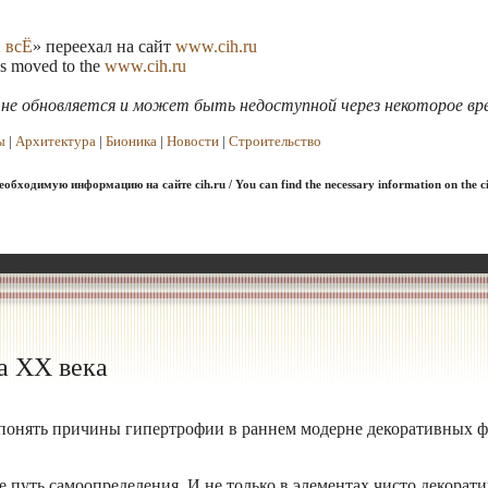
 всЁ
» переехал на сайт
www.cih.ru
as moved to the
www.cih.ru
я не обновляется и может быть недоступной через некоторое вр
ы
|
Архитектура
|
Бионика
|
Новости
|
Строительство
обходимую информацию на сайте cih.ru / You can find the necessary information on the ci
а XX века
понять причины гипертрофии в раннем модерне декоративных фо
е путь самоопределения. И не только в элементах чисто декорати