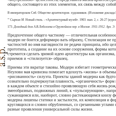
общего, состоящего из этих элементов, их связь между собой
В императорском Спб. Обществе архитекторов- художников. (Изложение доклада П
"'
Сыркин М.
Новый стиль. - «Архитектурный музей». 1903. вып. 2, с. 26-27 (курс
173.
Доходный дом А.В.Лобозоева в Оружейном пер. в Москве. 1911-1912. Арх. Э.
Предпочтение общего частному — отличительная особенност
модерн не боится деформиро­ вать образец. Стилизация не пр
частностей во имя наглядности пе­ редачи принципа, ибо ц
прототипа, а создание на их основе соору­жения, формы кот
стремится сделать зримой идею архитектуры как организма,
приемов и «стилизуется» образец.
Приемы эти вкратце таковы. Модерн избегает геометрически
Неулови­ мая кривизна помогает вдохнуть «жизнь» в объемы
«рисованность» силуэта. Проекты зданий модерна как будто 
сознательно подчерк­нутая плавность, «органичность» фор
в каждом объекте и стихийно проявляющую себя жизнь рожд
змееобразных, подвижных линий, к «пульсирующим», напр
сужающимся или, наоборот, словно растекающимся книзу фо
модерна лишены статики и застылости, их композиция и фо
круглящихся и словно обрубленных, со срезанными углами
разные проявления универсальной силы жизни.