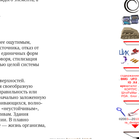
.
олее ощутимым,
сточника, отказ от
ых единичных форм
оворя, стилизация
ощью целой системы
верхностей.
яя своеобразную
еправильность или
значально заложенную
вивающихся, волно-
 «неустойчивым»,
ивам. Здания
нии. В плавно
е — жизнь организма,