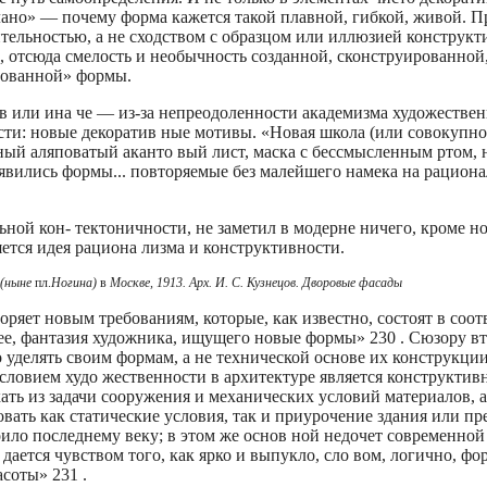
елано» — почему форма кажется такой плавной, гибкой, живой. 
ительностью, а не сходством с образцом или иллюзией конструк
, отсюда смелость и необычность созданной, сконструированной
рованной» формы.
 или ина­ че — из-за непреодоленности академизма художестве
ти: новые декоратив­ ные мотивы. «Новая школа (или совокупно
ный аляповатый аканто­ вый лист, маска с бессмысленным ртом,
явились формы... повторяемые без малейшего намека на рациона
ной кон- тектоничности, не заметил в модерне ничего, кроме н
яется идея рациона лизма и конструктивности.
 (ныне
пл.
Ногина)
в
Москве, 1913. Арх. И. С. Кузнецов. Дворовые фасады
оряет новым требованиям, которые, как известно, состоят в со­о
рее, фантазия художника, ищущего новые формы» 230 . Сюзору в
уделять своим формам, а не технической основе их конструкции
словием худо­ жественности в архитектуре является конструктивн
кать из задачи сооружения и механических условий материалов,
вать как статические условия, так и приурочение здания или пре
оило последнему веку; в этом же основ­ ной недочет современно
дается чувством того, как ярко и выпукло, сло­ вом, логично, ф
соты» 231 .