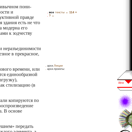
привычном пони­
ости и
уктивной правде
 здания есть не что
а модерна его
ами к зодчеству
 и неразъединимости
зное в прекрасное,
.
архи.
Лекции
нового времени, или
.
архи.проекты:
тся единообразной
грузку),
ак стилизацию (в
тали копируются по
 воспроизведение
. В основе
нешнем» передать
ждого элемента, а