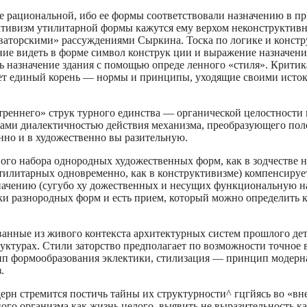
ее рацио­нальной, ибо ее формы соответствовали назначению в 
тивизм утили­тарной формы кажутся ему верхом неконструктивн
ваторскими» рассуждениями Сыркина. Тоска по логике и констр
ие видеть в форме символ конструк­ ции и выражение назначения
ь назначение здания с помощью опреде­ ленного «стиля». Критик
ет единый корень — нормы и принципы, уходящие своими исток
треннего» струк­ турного единства — органической целостности
вами диалектичностью действия механизма, преобразующего поле
но и в художественно вы­ разительную.
ого набора однородных художественных форм, как в зодчестве 
тилитарных одновременно, как в конструктивизме) компенсируе
начению (сугубо ху­ дожественных и несущих функциональную на
ки разнородных форм и есть прием, который можно определить к
ванные из живого контекста архитектурных систем прошлого де
ктурах. Стили­ заторство предполагает по возможности точное
п формообразования эк­лектики, стилизация — принцип модерна
.
ерн стре­мится постичь тайны их структурности^ гцгйясь во «в
го организма как жизнь целого, выявить не выразительность ка