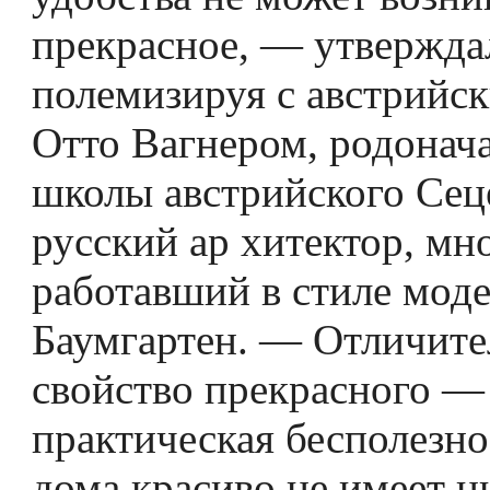
прекрасное, — утвержда
полемизируя с австрийс
Отто Вагнером, родонач
школы австрийского Сец
русский ар­ хитектор, мн
работавший в стиле моде
Баумгартен. — Отличи­т
свойство прекрасного —
практическая бесполезно
дома красиво не имеет н