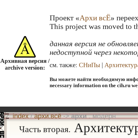
Проект «
Архи всЁ
» перее
This project was moved to 
данная версия не обновл
недоступной через некото
Архивная версия /
см. также:
СНиПы
|
Архитектур
archive version:
Вы можете найти необходимую информ
necessary information on the cih.ru we
index
/
архи.всё
->
архи
. модерн
Архитектур
Часть вторая.