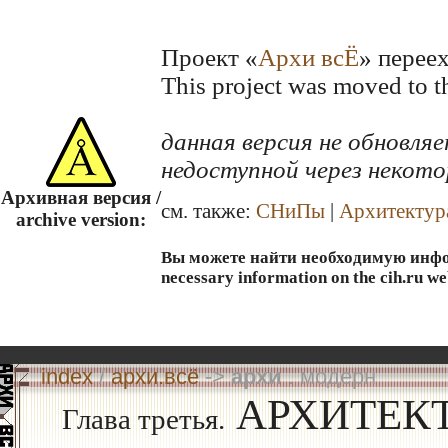
Проект «
Архи всЁ
» перее
This project was moved to 
данная версия не обновл
недоступной через некото
Архивная версия /
см. также:
СНиПы
|
Архитектур
archive version:
Вы можете найти необходимую информ
necessary information on the cih.ru we
index
/
архи.всё
->
архи
. модерн
АРХИТЕК
Глава третья.