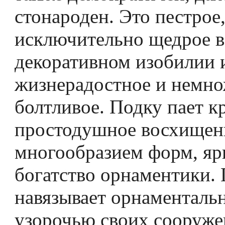
стонароден. Это пестрое,
исключительно щедрое в
декоратив­ном изобилии 
жизнерадостное и немно
болтливое. Подку­ пает к
простодушное восхищен
многообразием форм, ярк
богатство орнаментики. 
навязывает орнаменталь
узорочью своих сооруж