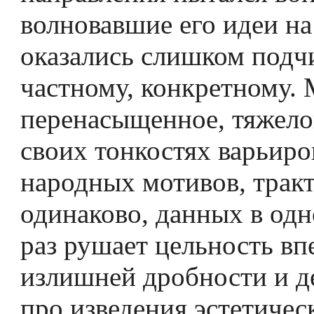
волновавшие его идеи на­
оказались слишком под
частному, конкретному. М
перенасыщенное, тяжело
своих тонкостях варьиро
народных мотивов, трак
одинаково, данных в одн
раз­ рушает цельность вп
излишней дробности и д
про­ изведения эстетичес