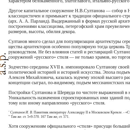
характером белокаменного, златоглавого, итальяно-русского
Другое капитальное сооружение Н.В.Султанова — собор в Но
классицистичен и примыкает к традиции официального стро
(арх. А. А. Парланд). Выдержанный в формах русской архи
построениями классицизма, петергофский храм преувеличен
размеров, высоты, обилия декора.
Султанов много сделал для популяризации архитектуры сере
щества архитекторов особенно популярную тогда церковь Тр
руководством. Не без влияния статей и реставраций Султа
сооружений «русского» стиля — не только храмов, но торго
Зодчество середины XVII в. импонировало Султанову своей 
политической историей и историей искусства. Эпоха подъем
Алексея Михайловича, казалась зодчему эпохой высшего ра
концепции сыграл, по-видимому, подъем мессианистских нас
Постройки Султанова и Шервуда по чистоте выраженной в
Уникальность назначения спроектированных ими зданий под
тому или иному направлению «русского» стиля.
' Султанов И. В.
Памятник императору Александру II в Московском Кремле. - «Стр
" Там же. ст. 5«9-570. 167 Там же, ст. 571.
Хотя сооружениям официального «стиля» присущи больший а