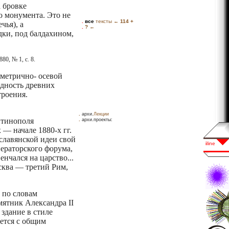
 бровке
о монумента. Это не
чья), а
дки, под балдахином,
880, № 1, с. 8.
мметрично- осевой
идность древних
троения.
.
архи.
Лекции
нтинополя
.
архи.проекты:
 — начале 1880-х гг.
славянской идеи свой
ператорского форума,
енчался на царство...
осква — третий Рим,
 по словам
мятник Александра II
 здание в стиле
уется с общим