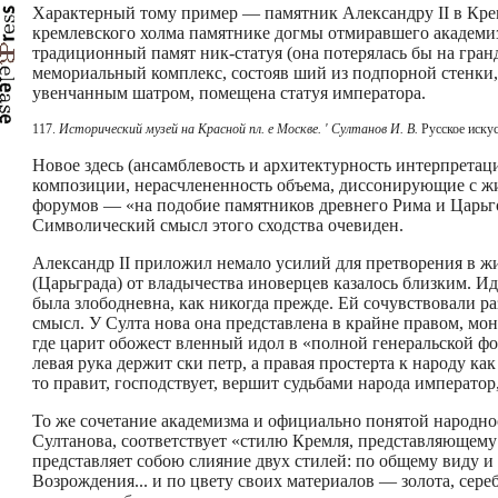
Характерный тому пример — памятник Александру II в Крем
кремлевского холма памятнике догмы отмиравшего академиз
традиционный памят­ ник-статуя (она потерялась бы на гран
мемориальный комплекс, состояв ший из подпорной стенки,
увенчанным шатром, помещена статуя императора.
117.
Исторический музей на Красной пл. е Москве. ' Султанов И. В.
Русское иску
Новое здесь (ансамблевость и архитектурность интерпретац
композиции, нерасчлененность объема, диссонирующие с жи
форумов — «на подобие памятников древнего Рима и Царьгор
Символический смысл этого сходства очевиден.
Александр II приложил немало усилий для претворения в ж
(Царьграда) от владычества иноверцев казалось близким. Ид
была злободневна, как никогда прежде. Ей сочувствовали р
смысл. У Султа­ нова она представлена в крайне правом, м
где царит обожест­ вленный идол в «полной генеральской фор
левая рука держит ски­ петр, а правая простерта к народу 
то правит, господствует, вершит судьбами народа император
То же сочетание академизма и официально понятой народнос
Султанова, соответствует «стилю Кремля, представляющему 
представляет собою слияние двух стилей: по общему виду и 
Возрождения... и по цвету своих материалов — золота, сере