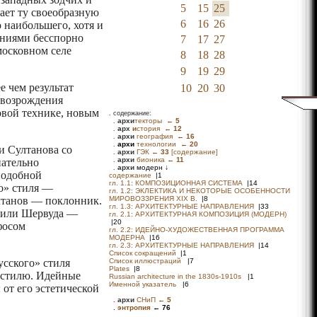
5
15
25
дает ту своеобразную
6
16
26
о наибольшего, хотя и
даниями бесспорно
7
17
27
московном селе
8
18
28
9
19
29
е чем результат
10
20
30
 возрождения
овой технике, новым
.
содержание:
и Султанова со
нательно
подобной
го» стиля —
лтанов — поклонник.
я или Шервуда —
фосом
усского» стиля
» стилю. Идейные
от его эстетической