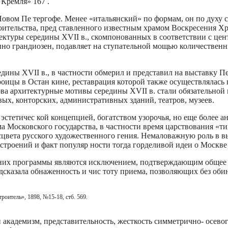
 Кремля» 167 .
вом Пе­ тергофе. Менее «итальянский» по формам, он по духу с
ительства, пред­ ставленного известным храмом Воскресения Хр
тектуры середины XVII в., скомпонованных в соответствии с це
но грандиозен, подавляет на­ ступательной мощью количествен
дины XVII в., в частности обмерил и представил на выставку Пе
оицы в Остан­ кине, реставрация которой также осуществлялась 
нова архитектурные мотивы середины XVII в. стали обязательно
вых, конторских, административных зданий, театров, музеев.
эстетичес­ кой концепцией, богатством узорочья, но еще более 
а Московского государства, в частности время царствования «т
сцвета русского худо­жественного гения. Немаловажную роль в 
троений и факт популяр­ ности тогда горделивой идеи о Москве 
 них программы являются исключением, подтверждающим общее 
сказала обнаженность и чис тоту приема, позволяющих без обин
оитель», 1898, №15-18, стб. 569.
кадемизм, представительность, жесткость симметрично- осевог