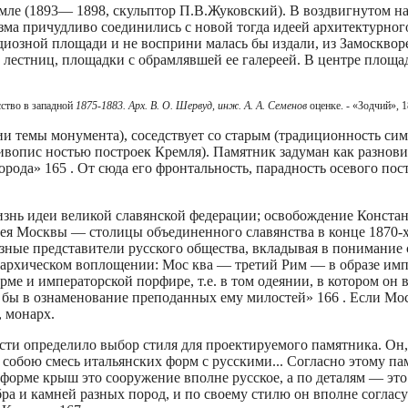
ле (1893— 1898, скульптор П.В.Жуковский). В воздвигнутом на
ма причудливо соединились с новой тогда идеей архитектурног
диозной площади и не восприни­ малась бы издали, из Замоскворе
 лестниц, площадки с обрамлявшей ее галереей. В центре площа
сство в западной
1875-1883. Арх. В. О. Шервуд, инж. А. А. Семенов
оценке. - «Зодчий», 1
ии темы монумента), соседствует со старым (традиционность си
вопис­ ностью построек Кремля). Памятник задуман как разнов
ода» 165 . От­ сюда его фронтальность, парадность осевого пос
изнь идеи великой славянской федерации; освобождение Конста
ея Москвы — столицы объе­диненного славянства в конце 1870-х
азные представители русского общества, вкладывая в понимание 
онархическом воплощении: Мос­ ква — третий Рим — в образе им
ме и императорской порфире, т.е. в том одеянии, в котором он в
как бы в ознаменование преподанных ему милостей» 166 . Если М
, монарх.
ти опреде­лило выбор стиля для проектируемого памятника. Он,
собою смесь итальянских форм с русскими... Согласно этому па
форме крыш это сооружение вполне русское, а по деталям — это
бра и камней разных пород, и по своему стилю он вполне соглас