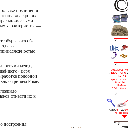
толь же помпезен и
истова «на крови»
нтрально-осевыми
ных характеристик —
тербургского об­
под его
й принадлежностью
аналогиями между
ишайшего» царя
выработке подобной
как о третьем Риме.
правило.
яков отнести их к
о построения,