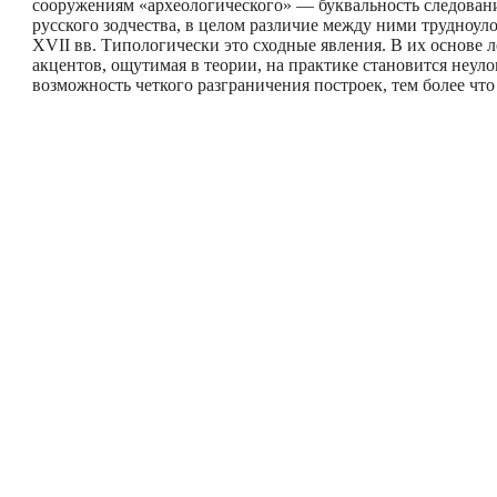
сооружениям «археологического» — буквальность сле­дован
русского зодчества, в целом различие между ними трудно­у
XVII вв. Типологически это сходные явления. В их основе
акцентов, ощутимая в теории, на практике становится неуло
возмож­ность четкого разграничения построек, тем более что