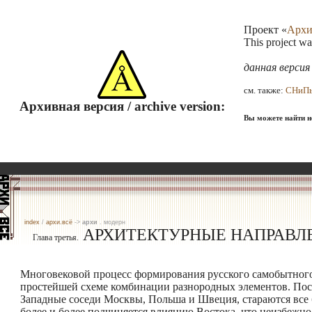
Проект «
Архи
This project w
данная верси
см. также:
СНиП
Архивная версия / archive version:
Вы можете найти не
index
/
архи.всё
->
архи
. модерн
АРХИТЕКТУРНЫЕ НАПРАВЛ
Глава третья.
Многовековой процесс формирования русского самобытного
простейшей схеме комбинации разнородных элементов. После
Западные соседи Москвы, Польша и Швеция, стараются все 
более и более подчиняется влиянию Востока, что неизбежно