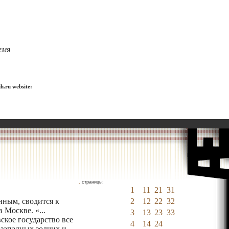
емя
h.ru website:
.
страницы:
1
11
21
31
нным, сводится к
2
12
22
32
 Москве. «...
3
13
23
33
ское государство все
4
14
24
 западных зодчих и