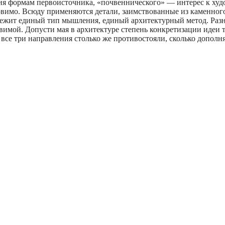
ия формам первоисточника, «почвеннического» — интерес к худо
ловимо. Всюду применяются детали, заимствованные из каменного
 лежит единый тип мышления, единый архитектурный метод. Разн
вимой. Допусти­ мая в архитектуре степень конкретизации идеи 
 все три направления столько же противостояли, сколько дополня