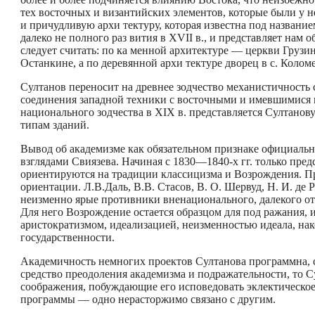
тех восточных и ви­зантийских элементов, которые были у н
и причудливую архи­ тектуру, которая известна под названи
далеко не полного раз­ вития в XVII в., и представляет на
следует считать: по ка­ менной архитектуре — церкви Грузи
Останкине, а по деревянной архи­ тектуре дворец в с. Колом
Султанов переносит на древнее зодчество механистичность с
соединения западной техники с восточными и имевшимися
национального зодчества в XIX в. представляется Султано
типам зданий.
Вывод об академизме как обязательном признаке официально
взглядами Свиязева. Начиная с 1830—1840-х гг. только пред
ориентируются на традиции классицизма и Возрождения. П
ориентации. Л.В.Даль, В.В. Стасов, В. О. Шервуд, Н. И. де
неизменно ярые противники вненационального, далекого о
Для него Возрождение остается образцом для под­ ражания,
аристократизмом, идеализацией, неизменностью идеала, н
государственности.
Академичность немногих проектов Султанова программна, с
средство преодоления академизма и подражательности, то С
соображения, побуждающие его исповедовать эклектическое 
программы — одно нерасторжимо связано с другим.