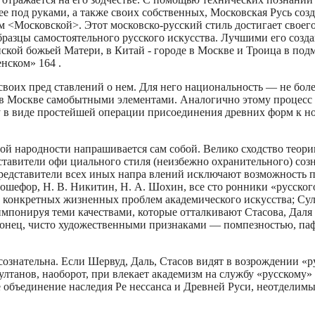
ее под руками, а также своих собственных, Московская Русь соз
ем <Московской>. Этот московско-русский стиль достигает своег
м образцы самостоятельного русского искусства. Лучшими его соз
нской божьей Матери, в Китай - городе в Москве и Троица в под
енском» 164 .
воих пред­ ставлений о нем. Для него национальность — не боле
 в Москве самобытными элементами. Аналогично этому процесс
ву в виде простейшей операции присоединения древних форм к н
й народ­ности напрашивается сам собой. Велико сходство теори
ставители офи­ циального стиля (неизбежно охранительного) соз
редставители всех иных напра­ влений исключают возможность 
 Рошефор, Н. В. Никитин, Н. А. Шохин, все сто­ ронники «русско
т конкретных жизненных проблем академического искусства; Су
 импонируя теми качествами, которые отталкивают Стасова, Дал
аконец, чисто художественными признаками — помпезностью, па
ознательна. Если Шервуд, Даль, Стасов видят в возрождении «р
ултанов, наоборот, при­ влекает академизм на службу «русскому
объединение наследия Ре­ нессанса и Древней Руси, неотделимы 