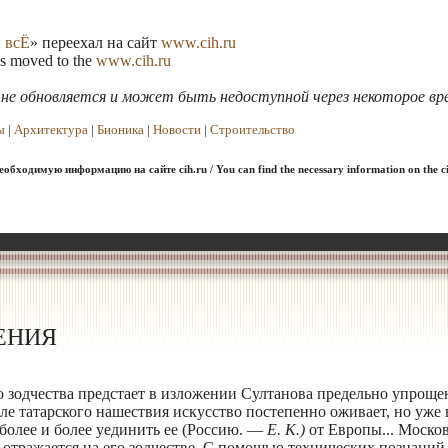
 всЁ
» переехал на сайт
www.cih.ru
as moved to the
www.cih.ru
я не обновляется и может быть недоступной через некоторое вр
ы
|
Архитектура
|
Бионика
|
Новости
|
Строительство
обходимую информацию на сайте cih.ru / You can find the necessary information on the ci
ЕНИЯ
 зодчества предстает в изложении Султанова предельно упроще
 татарского нашествия искусство постепенно оживает, но уже в
более и более уединить ее (Россию. —
Е. К.)
от Европы... Москов
 отражается на его зодчестве. С помощью технических познаний