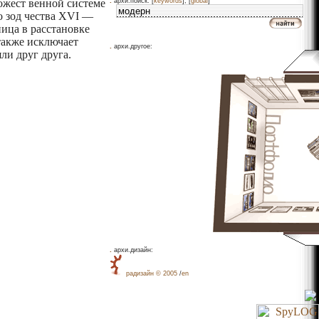
.
жест­ венной системе
архи.поиск: [
keywords
], [
global
]
 зод­ чества XVI —
ица в расстановке
также исключает
.
архи.другое:
ли друг друга.
.
архи.дизайн:
рaдизайн © 2005
/
en