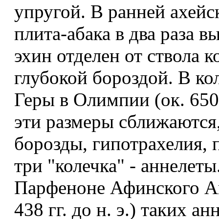
упругой. В ранней ахейс
плита-абака в два раза в
эхин отделен от ствола 
глубокой бороздой. В ко
Геры в Олимпии (ок. 650 г
эти размеры сближаются,
борозды, гипотрахелия, 
три "колечка" - аннелеты
Парфеноне Афинского А
438 гг. до н. э.) таких ан