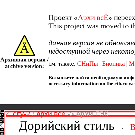
Проект «
Архи всЁ
» перее
This project was moved to 
данная версия не обновл
недоступной через некото
Архивная версия /
см. также:
СНиПы
|
Бионика
|
М
archive version:
Вы можете найти необходимую информ
necessary information on the cih.ru we
city-2
/
архи.всё
->
архи
ГЭК
Дорийский стиль
В
←