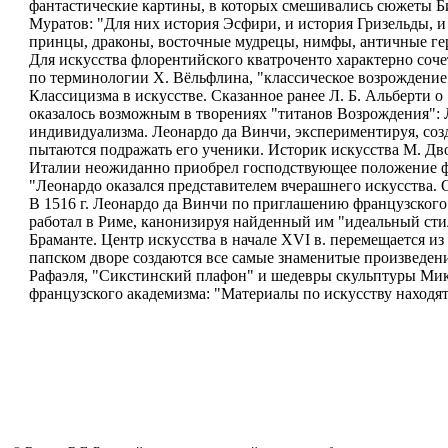
фантастические картины, в которых смешивались сюжеты Би
Муратов: "Для них история Эсфири, и история Гризельды, и
принцы, драконы, восточные мудрецы, нимфы, античные герои
Для искусства флорентийского кватроченто характерно соче
по терминологии X. Вёльфлина, "классическое возрождение" 
Классицизма в искусстве. Сказанное ранее Л. Б. Альберти о "
оказалось возможным в творениях "титанов Возрождения": 
индивидуализма. Леонардо да Винчи, экспериментируя, соз
пытаются подражать его ученики. Историк искусства М. Дво
Италии неожиданно приобрел господствующее положение фор
"Леонардо оказался представителем вчерашнего искусства. 
В 1516 г. Леонардо да Винчи по приглашению французского 
работал в Риме, канонизируя найденный им "идеальный стил
Браманте. Центр искусства в начале XVI в. перемещается и
папском дворе создаются все самые знаменитые произведен
Рафаэля, "Сикстинский плафон" и шедевры скульптуры Мике
французского академизма: "Материалы по искусству находят