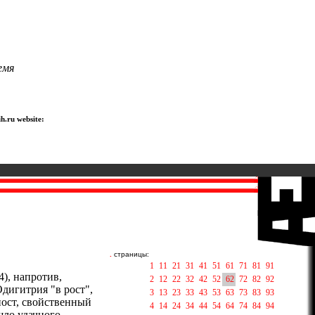
емя
h.ru website:
.
страницы:
1
11
21
31
41
51
61
71
81
91
), напротив,
2
12
22
32
42
52
62
72
82
92
дигитрия "в рост",
3
13
23
33
43
53
63
73
83
93
пост, свойственный
4
14
24
34
44
54
64
74
84
94
шло удачного