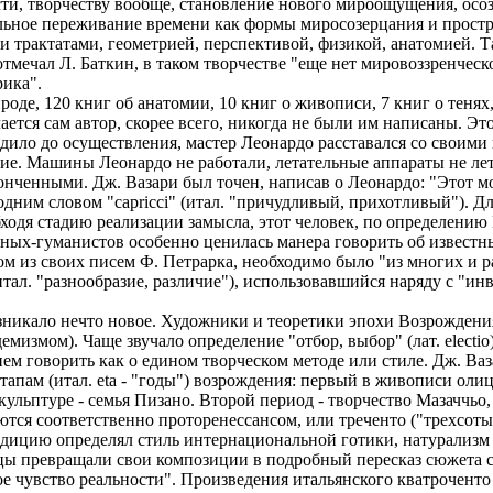
ти, творчеству вообще, становление нового мироощущения, осо
альное переживание времени как формы миросозерцания и прост
 трактатами, геометрией, перспективой, физикой, анатомией. Т
тмечал Л. Баткин, в таком творчестве "еще нет мировоззренческо
ика".
оде, 120 книг об анатомии, 10 книг о живописи, 7 книг о тенях,
лается сам автор, скорее всего, никогда не были им написаны. Эт
одило до осуществления, мастер Леонардо расставался со своими 
ние. Машины Леонардо не работали, летательные аппараты не ле
онченными. Дж. Вазари был точен, написав о Леонардо: "Этот мо
одним словом "capricci" (итал. "причудливый, прихотливый"). Д
обходя стадию реализации замысла, этот человек, по определению
еных-гуманистов особенно ценилась манера говорить об известн
ном из своих писем Ф. Петрарка, необходимо было "из многих и р
(итал. "разнообразие, различие"), использовавшийся наряду с "и
озникало нечто новое. Художники и теоретики эпохи Возрождения
мизмом). Чаще звучало определение "отбор, выбор" (лат. electio
ем говорить как о едином творческом методе или стиле. Дж. Ва
апам (итал. eta - "годы") возрождения: первый в живописи оли
кульптуре - семья Пизано. Второй период - творчество Мазаччьо
ся соответственно проторенессансом, или треченто ("трехсотые
адицию определял стиль интернациональной готики, натурализм
ы превращали свои композиции в подробный пересказ сюжета 
 чувство реальности". Произведения итальянского кватроченто -