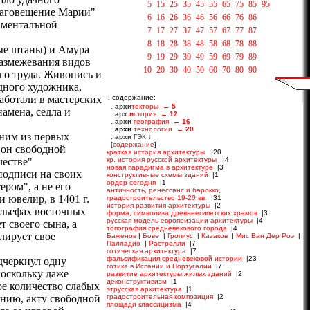
5
15
25
35
45
55
65
75
85
95
Благовещение Марии"
6
16
26
36
46
56
66
76
86
аменталъной
7
17
27
37
47
57
67
77
87
8
18
28
38
48
58
68
78
88
тые штаны) и Амура
9
19
29
39
49
59
69
79
89
размежевания видов
10
20
30
40
50
60
70
80
90
го труда. Живопись и
дного художника,
аботали в мастерских
.
содержание:
амена, седла и
ним из первых
 он свободной
честве"
 подписи на своих
ром", а не его
 ювелир, в 1401 г.
ельефах восточных
т своего сына, а
лирует свое
дчеркнул одну
поскольку даже
ое количество слабых
ению, акту свободной