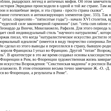
блии, рыцарских легенд и античных мифов. Об этом замечатель
 история Эвридики происходили в одной и той же стране. Там 
 и волшебные звери, и эта страна - просто страна сказки".
тание готических и антикизирующих элементов (рис. 333). Так 
(итал. cinquecento - "пятисотые годы") - начало XVI столетия,
чудесной силе закономерной гармонии" (лат. "certa cum ratione co
Леонардо да Винчи, Микеланжело, Рафаэля. Для этого периода х
дает свой индивидуальный стиль "научного натурализма", кото
ржак писал, что когда "натуралистическое искусство достигло э
мальный идеализм" (имеется в виду творчество соперника Леон
Он сделал из этого выводы и переселился в страну, бывшую роди
короля Франциска I уехал во Францию. Другой "титан" Возрожд
ь". В архитектуре в это же время создавал основы классицистич
з Флоренции в Рим, во Флоренции художественная жизнь замирает
ия искусства Возрождения: "Сикстинская мадонна" и росписи В
ланжело. В этом отношении весьма точно замечание Ж. -О. -Д.
ся во Флоренции, а результаты в Риме".