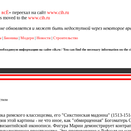
 всЁ
» переехал на сайт
www.cih.ru
as moved to the
www.cih.ru
я не обновляется и может быть недоступной через некоторое вр
ы
|
Бионика
|
Модерн
|
Новости
|
Строительство
обходимую информацию на сайте cih.ru / You can find the necessary information on the ci
стили
а римского классицизма, его "Сикстинская мадонна" (1513-1514
ия этой картины - не что иное, как "обмирщенная" Богоматерь О
 византийской иконописи. Фигура Марии демонстрирует контра
атуралистичное пространство. Это противоречие у Рафаэля не на