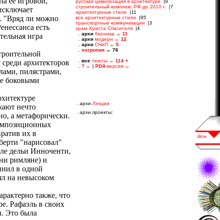
а ее игровой,
 исключает
. "Вряд ли можно
енессанса есть
тельная игра
строительной
с среди архитекторов
лами, пилястрами,
ее боковыми
рхитектуре
.
архи.
Лекции
жают нечто
.
архи.проекты:
но, а метафорически.
композиционных
ратив их в
берти "нарисовал"
але дельи Инноченти,
 ни римляне) и
инил в одной
ял на невысоком
арактерно также, что
е. Рафаэль в своих
. Это была