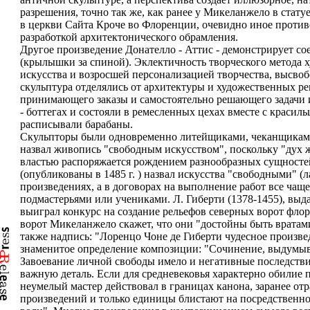
разрешения, точно так же, как ранее у Микеланжело в стат
в церкви Сайта Кроче во Флоренции, очевидно иное проти
разработкой архитектонического обрамления.
Другое произведение Донателло - Аттис - демонстрирует с
(крылышки за спиной). Эклектичность творческого метода
искусства и возросшей персонализацией творчества, высво
скульптура отделялись от архитектуры и художественных ре
принимающего заказы и самостоятельно решающего задачи 
- боттегах и состояли в ремесленных цехах вместе с краси
расписывали барабаны.
Скульпторы были одновременно литейщиками, чеканщиками,
назвал живопись "свободным искусством", поскольку "дух 
властью распоряжается рождением разнообразных сущностей"
(опубликованы в 1485 г. ) назвал искусства "свободными" (л
произведениях, а в договорах на выполнение работ все чаще
подмастерьями или учениками. Л. Гиберти (1378-1455), вы
выиграл конкурс на создание рельефов северных ворот флор
ворот Микеланжело скажет, что они "достойны быть вратами
также надпись: "Лоренцо Чоне де Гиберти чудесное произве
знаменитое определение композиции: "Сочинение, выдумыва
Завоевание личной свободы имело и негативные последстви
важную деталь. Если для средневековья характерно обилие
неумелый мастер действовал в границах канона, заранее от
произведений и только единицы блистают на посредственно