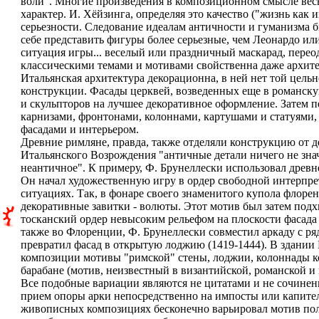
воли". Многие произведения в композиционном смысле вес
характер. И. Хёйзинга, определяя это качество ("жизнь как 
серьезности. Следование идеалам античности и гуманизма 
себе представить фигуры более серьезные, чем Леонардо или
ситуация игры... веселый или праздничный маскарад, перео
классическими темами и мотивами свойственна даже архите
Итальянская архитектура декорационна, в ней нет той цель
конструкции. Фасады церквей, возведенных еще в романскую
и скульпторов на лучшее декоративное оформление. Затем п
карнизами, фронтонами, колоннами, картушами и статуями, 
фасадами и интерьером.
Древние римляне, правда, также отделяли конструкцию от д
Итальянского Возрождения "античные детали ничего не зна
неантичное". К примеру, Ф. Брунеллески использовал древн
Он начал художественную игру в ордер свободной интерп
ситуациях. Так, в фонаре своего знаменитого купола флоре
декоративные завитки - волюты. Этот мотив был затем подх
тосканский ордер невысоким рельефом на плоскости фасада
также во Флоренции, Ф. Брунеллески совместил аркаду с ря
превратил фасад в открытую лоджию (1419-1444). В здании
композиции мотивы "римской" стены, лоджии, колоннады к
барабане (мотив, неизвестный в византийской, романской и 
Все подобные вариации являются не цитатами и не сочинени
прием опоры арки непосредственно на импосты или капители
живописных композициях бесконечно варьировал мотив полу