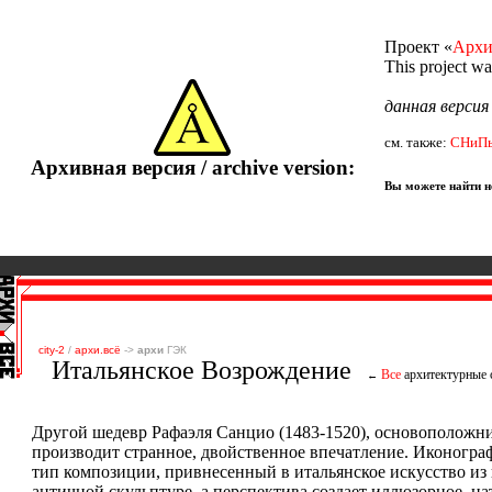
Проект «
Архи
This project w
данная верси
см. также:
СНиП
Архивная версия / archive version:
Вы можете найти не
city-2
/
архи.всё
->
архи
ГЭК
Итальянское Возрождение
Все
архитектурные 
←
Другой шедевр Рафаэля Санцио (1483-1520), основоположник
производит странное, двойственное впечатление. Иконограф
тип композиции, привнесенный в итальянское искусство из
античной скульптуре, а перспектива создает иллюзорное, н