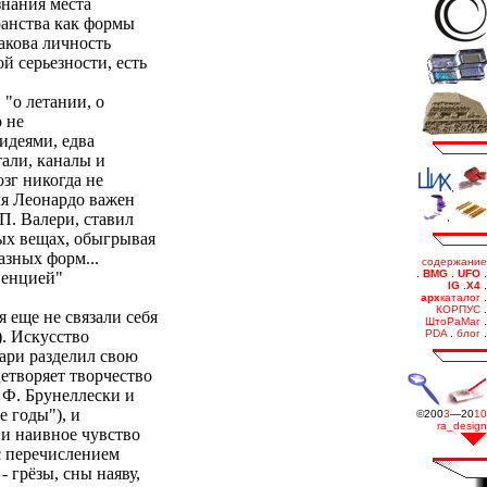
знания места
ранства как формы
акова личность
й серьезности, есть
 "о летании, о
о не
идеями, едва
тали, каналы и
зг никогда не
ля Леонардо важен
 П. Валери, ставил
ых вещах, обыгрывая
азных форм...
нвенцией"
 еще не связали себя
). Искусство
зари разделил свою
цетворяет творчество
, Ф. Брунеллески и
 годы"), и
 и наивное чувство
с перечислением
 грёзы, сны наяву,