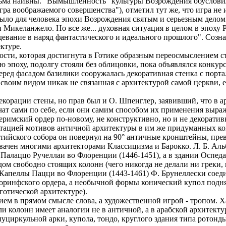
ьма наивны. "Вымышленность" культуры Возрождения обусловил
игра воображаемого совершенства"), отметил тут же, что игра не
было для человека эпохи Возрождения святым и серьезным делом
 Микеланжело. Но все же... духовная ситуация в целом в эпоху Р
девание в наряд фантастического и идеального прошлого". Созна
ктуре.
ности, которая достигнута в Готике образным переосмыслением 
 эпоху, подолгу стояли без облицовки, пока объявлялся конкур
еред фасадом базилики сооружалась декоративная стенка с порта
своим видом никак не связанная с архитектурой самой церкви, 
екорации стены, но прав был и О. Шпенглер, заявивший, что в а
чат сами по себе, если они самим способом их применения выра
еримский ордер по-новому, не конструктивно, но и не декоратив
ретацией мотивов античной архитектуры в им же придуманных 
нтийского собора он повернул на 90° античные кронштейны, прев
вачен многими архитекторами Классицизма и Барокко. Л. Б. Аль
 Палаццо Ручеллаи во Флоренции (1446-1451), а в здании Оспед
дом свободно стоящих колонн (чего никогда не делали ни греки,
 Капеллы Пацци во Флоренции (1443-1461) Ф. Брунеллески соед
оринфского ордера, а необычной формы конический купол подн
готической архитектуре).
ем в прямом смысле слова, а художественной игрой - тропом. Х
 колонн имеет аналогии не в античной, а в арабской архитектур
циркульной арки, купола, тондо, круглого здания типа ротонды