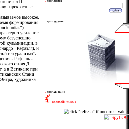
но писал П.
.
архи.поиск:
живут прекрасные
называемое высокое,
.
архи.другое:
 время формирования
ncinunitas")
арактерно усиление
рому безуспешно
той кульминации, в
ардо - Рафаэля), и
ной натурализма".
ения - Рафаэль -
еского стиля Д.
, а в Ватикане при
атиканских Станц
 Энгра, художника
.
архи.дизайн:
рaдизайн © 2004