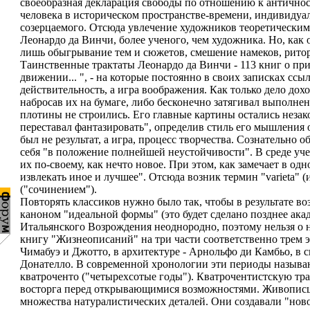
своеобразная декларация свободы по отношению к античнос
человека в историческом пространстве-времени, индивиду
созерцаемого. Отсюда увлечение художников теоретическими
Леонардо да Винчи, более ученого, чем художника. Но, как о
лишь обыгрывание тем и сюжетов, смешение намеков, ритор
Таинственные трактаты Леонардо да Винчи - 113 книг о прир
движении... ", - на которые постоянно в своих записках ссы
действительность, а игра воображения. Как только дело дох
набросав их на бумаге, либо бесконечно затягивал выполне
плотины не строились. Его главные картины остались незак
переставал фантазировать", определив стиль его мышления 
был не результат, а игра, процесс творчества. Сознательно 
себя "в положение полнейшей неустойчивости". В среде уч
их по-своему, как нечто новое. При этом, как замечает в од
извлекать иное и лучшее". Отсюда возник термин "varieta" 
("сочинением").
Повторять классиков нужно было так, чтобы в результате в
каноном "идеальной формы" (это будет сделано позднее акаде
Итальянского Возрождения неоднородно, поэтому нельзя о н
книгу "Жизнеописаний" на три части соответственно трем эт
Чимабуэ и Джотто, в архитектуре - Арнольфо ди Камбьо, в с
Донателло. В современной хронологии эти периоды называют
кватроченто ("четырехсотые годы"). Кватрочентистскую тр
восторга перед открывающимися возможностями. Живописц
множества натуралистических деталей. Они создавали "новое