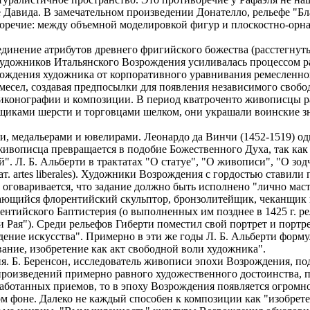
уе Давида. В замечательном произведении Донателло, рельефе "
воречие: между объемной моделировкой фигур и плоскостно-орн
оединение атрибутов древнего фригийского божества (расстегну
 художников Итальянского Возрождения усиливалась процессом 
бождения художника от корпоративного уравнивания ремесленно
месел, создавая предпосылки для появления независимого свобо
иконографии и композиции. В период кватроченто живописцы р
льщиками шерсти и торговцами шелком, они украшали воинские зн
 медальерами и ювелирами. Леонардо да Винчи (1452-1519) од
живописца превращается в подобие Божественного Духа, так как
. Л. Б. Альберти в трактатах "О статуе", "О живописи", "О зод
ат. artes liberales). Художники Возрождения с гордостью ставили
 оговаривается, что задание должно быть исполнено "лично масте
дающийся флорентийский скульптор, бронзолитейщик, чеканщик и
ентийского Баптистерия (о выполненных им позднее в 1425 г. р
 Рая"). Среди рельефов Гиберти поместил свой портрет и портре
дение искусства". Примерно в эти же годы Л. Б. Альберти форму
ние, изобретение как акт свободной воли художника".
я. Б. Беренсон, исследователь живописи эпохи Возрождения, по
 произведений примерно равного художественного достоинства, 
работанных приемов, то в эпоху Возрождения появляется огромн
м фоне. Далеко не каждый способен к композиции как "изобрет